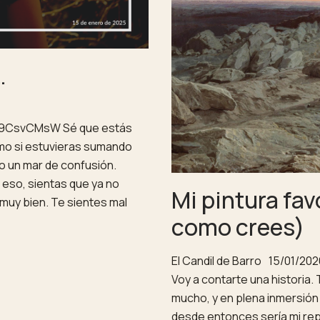
…
Q9CsvCMsW Sé que estás
omo si estuvieras sumando
mo un mar de confusión.
eso, sientas que ya no
Mi pintura fav
uy bien. Te sientes mal
como crees)
El Candil de Barro
15/01/202
Voy a contarte una historia.
mucho, y en plena inmersión 
desde entonces sería mi re